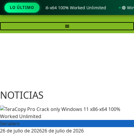
y Windows 11 x86-x64 100% Worked Unlimited
LO ÚLTIMO
🟢 WinRAR 7.1
Ir
al
contenido
NOTICIAS
Serialers
Posted
26 de julio de 2026
26 de julio de 2026