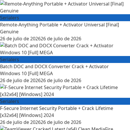
on
Serialers
Remote-Anything Portable + Activator Universal [Final]
Genuine
Posted
26 de julio de 2026
26 de julio de 2026
on
Serialers
Batch DOC and DOCX Converter Crack + Activator
Windows 10 [Full] MEGA
Posted
26 de julio de 2026
26 de julio de 2026
on
Serialers
F-Secure Internet Security Portable + Crack Lifetime
[x32x64] [Windows] 2024
Posted
26 de julio de 2026
26 de julio de 2026
on