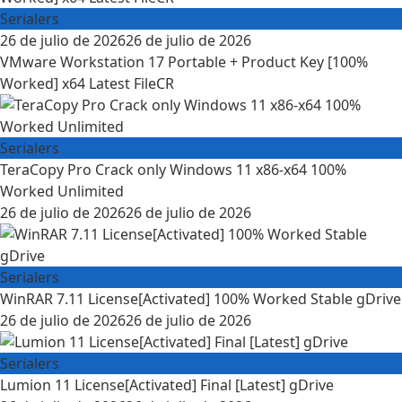
Serialers
Posted
26 de julio de 2026
26 de julio de 2026
on
VMware Workstation 17 Portable + Product Key [100%
Worked] x64 Latest FileCR
Serialers
TeraCopy Pro Crack only Windows 11 x86-x64 100%
Worked Unlimited
Posted
26 de julio de 2026
26 de julio de 2026
on
Serialers
WinRAR 7.11 License[Activated] 100% Worked Stable gDrive
Posted
26 de julio de 2026
26 de julio de 2026
on
Serialers
Lumion 11 License[Activated] Final [Latest] gDrive