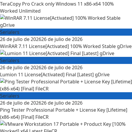
on
TeraCopy Pro Crack only Windows 11 x86-x64 100%
Worked Unlimited
Serialers
Posted
26 de julio de 2026
26 de julio de 2026
on
WinRAR 7.11 License[Activated] 100% Worked Stable gDrive
Serialers
Posted
26 de julio de 2026
26 de julio de 2026
on
Lumion 11 License[Activated] Final [Latest] gDrive
Serialers
Posted
26 de julio de 2026
26 de julio de 2026
on
Ping Tester Professional Portable + License Key [Lifetime]
(x86-x64) [Final] FileCR