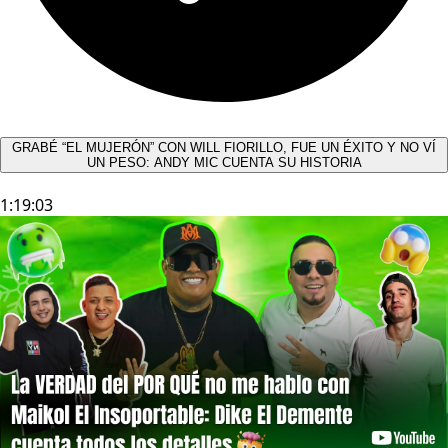
GRABÉ “EL MUJERÓN” CON WILL FIORILLO, FUE UN ÉXITO Y NO VÍ
UN PESO: ANDY MIC CUENTA SU HISTORIA
1:19:03