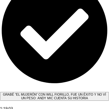
GRABÉ “EL MUJERÓN” CON WILL FIORILLO, FUE UN ÉXITO Y NO VÍ
UN PESO: ANDY MIC CUENTA SU HISTORIA
1:19:03