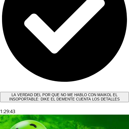
LA VERDAD DEL POR QUE NO ME HABLO CON MAIKOL EL
INSOPORTABLE: DIKE EL DEMENTE CUENTA LOS DETALLES
1:29:43