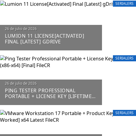
SERIALERS
Posted
26 de julio de 2026
on
LUMION 11 LICENSE[ACTIVATED]
FINAL [LATEST] GDRIVE
SERIALERS
Posted
26 de julio de 2026
on
PING TESTER PROFESSIONAL
PORTABLE + LICENSE KEY [LIFETIME]
(X86-X64) [FINAL] FILECR
SERIALERS