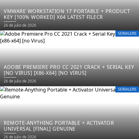
VMWARE WORKSTATION 17 PORTABLE + PRODUCT
KEY [100% WORKED] X64 LATEST FILECR
Posted
26 de julio de 2026
on
SERIALERS
ADOBE PREMIERE PRO CC 2021 CRACK + SERIAL KEY
[NO VIRUS] [X86-X64] [NO VIRUS]
Posted
26 de julio de 2026
on
SERIALERS
REMOTE-ANYTHING PORTABLE + ACTIVATOR
UNIVERSAL [FINAL] GENUINE
Posted
26 de julio de 2026