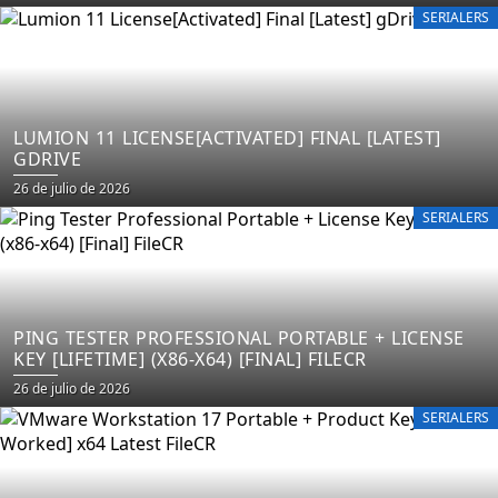
on
SERIALERS
LUMION 11 LICENSE[ACTIVATED] FINAL [LATEST]
GDRIVE
Posted
26 de julio de 2026
on
SERIALERS
PING TESTER PROFESSIONAL PORTABLE + LICENSE
KEY [LIFETIME] (X86-X64) [FINAL] FILECR
Posted
26 de julio de 2026
on
SERIALERS