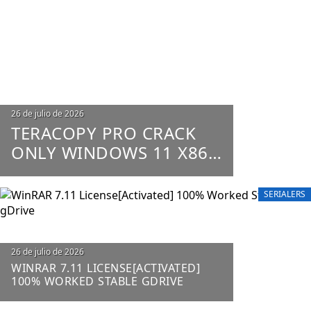
Posted
26 de julio de 2026
on
TERACOPY PRO CRACK
ONLY WINDOWS 11 X86-
X64 100% WORKED
UNLIMITED
SERIALERS
Posted
26 de julio de 2026
on
WINRAR 7.11 LICENSE[ACTIVATED]
100% WORKED STABLE GDRIVE