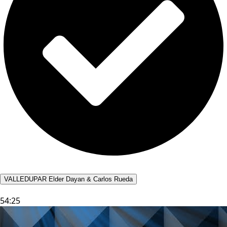
VALLEDUPAR Elder Dayan & Carlos Rueda
54:25