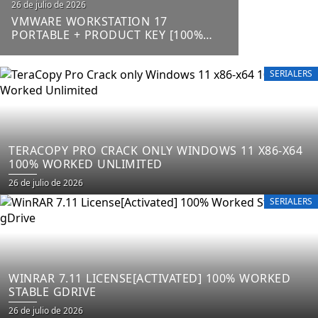
Posted
26 de julio de 2026
on
VMWARE WORKSTATION 17
PORTABLE + PRODUCT KEY [100%
WORKED] X64 LATEST FILECR
SERIALERS
TERACOPY PRO CRACK ONLY WINDOWS 11 X86-X64
100% WORKED UNLIMITED
Posted
26 de julio de 2026
on
SERIALERS
WINRAR 7.11 LICENSE[ACTIVATED] 100% WORKED
STABLE GDRIVE
Posted
26 de julio de 2026