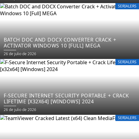
on
SERIALERS
BATCH DOC AND DOCX CONVERTER CRACK +
ACTIVATOR WINDOWS 10 [FULL] MEGA
Posted
26 de julio de 2026
on
SERIALERS
F-SECURE INTERNET SECURITY PORTABLE + CRACK
LIFETIME [X32X64] [WINDOWS] 2024
Posted
26 de julio de 2026
on
SERIALERS