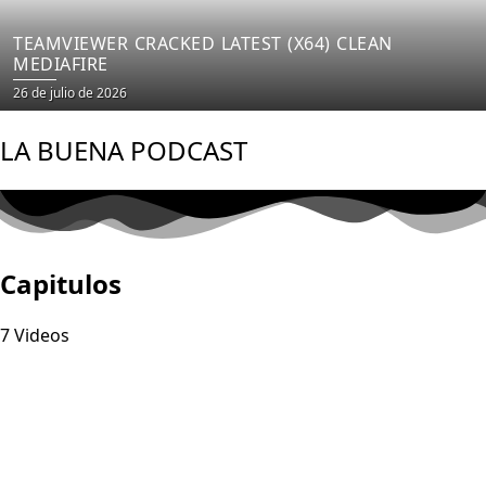
TEAMVIEWER CRACKED LATEST (X64) CLEAN
MEDIAFIRE
Posted
26 de julio de 2026
on
LA BUENA PODCAST
Capitulos
7 Videos