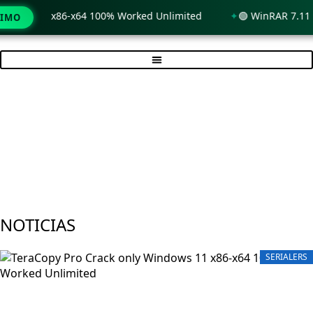
1 x86-x64 100% Worked Unlimited
🟢 WinRAR 7.11 License[A
TIMO
Ir
al
contenido
NOTICIAS
SERIALERS